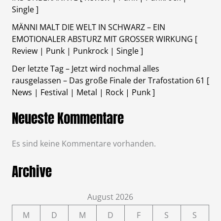
Single ]
MÄNNI MALT DIE WELT IN SCHWARZ – EIN
EMOTIONALER ABSTURZ MIT GROSSER WIRKUNG [
Review | Punk | Punkrock | Single ]
Der letzte Tag – Jetzt wird nochmal alles
rausgelassen – Das große Finale der Trafostation 61 [
News | Festival | Metal | Rock | Punk ]
Neueste Kommentare
Es sind keine Kommentare vorhanden.
Archive
August 2026
M
D
M
D
F
S
S