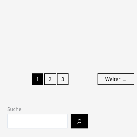
Stadt der Liebe und des Eiffelturms gegründet
wurde, präsentiert mit „Occultation“ sein zweites
Album. Nachdem sie sich mit ihrem Debütalbum
„Revelations“ und den vorangegangenen EPs einen
Namen gemacht haben, zeigen die drei Musiker,
dass sie nicht nur ihrem Stil treu bleiben, sondern
ihn mutig und visionär weiterentwickeln.
Zum Artikel
1
2
3
Weiter
→
Suche