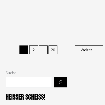
Kapitel auf der Bühne des Escalate Festival 2026.
Leberhard Drink Zum ersten Mal überhaupt stehen
Leberhard Drink vor einem Festivalpublikum – und
eröffnen direkt die Bühne im Saal der
Hoffnungskirche. Manche Bands
Zum Artikel
1
2
…
20
Weiter
→
Suche
HEISSER SCHEISS!