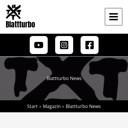
Zum
Inhalt
springen
Blattturbo
Blattturbo News
Start
Magazin
Blattturbo News