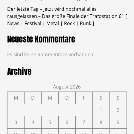
Der letzte Tag – Jetzt wird nochmal alles
rausgelassen – Das große Finale der Trafostation 61 [
News | Festival | Metal | Rock | Punk ]
Neueste Kommentare
Es sind keine Kommentare vorhanden.
Archive
August 2026
M
D
M
D
F
S
S
1
2
3
4
5
6
7
8
9