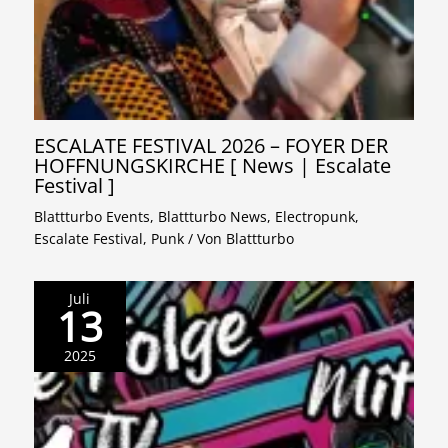
ESCALATE FESTIVAL 2026 – FOYER DER
HOFFNUNGSKIRCHE [ News | Escalate
Festival ]
Blattturbo Events
,
Blattturbo News
,
Electropunk
,
Escalate Festival
,
Punk
/ Von
Blattturbo
Juli
13
2025