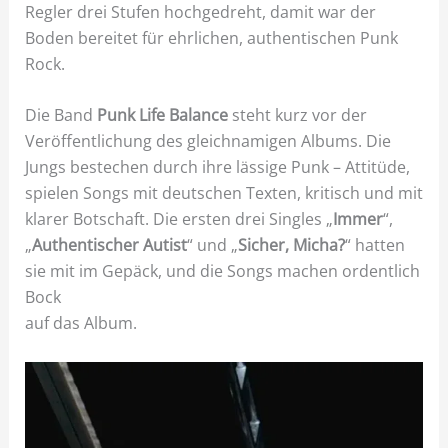
Regler drei Stufen hochgedreht, damit war der
Boden bereitet für ehrlichen, authentischen Punk
Rock.
Die Band
Punk Life Balance
steht kurz vor der
Veröffentlichung des gleichnamigen Albums. Die
Jungs bestechen durch ihre lässige Punk – Attitüde,
spielen Songs mit deutschen Texten, kritisch und mit
klarer Botschaft. Die ersten drei Singles „
Immer
“,
„
Authentischer Autist
“ und „
Sicher, Micha?
“ hatten
sie mit im Gepäck, und die Songs machen ordentlich
Bock
auf das Album.