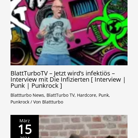
BlattTurboTV – Jetzt wird’s infektiös –
Interview mit Die Infizierten [ Interview |
Punk | Punkrock ]
Blattturbo News
,
BlattTurbo TV
,
Hardcore
,
Punk
,
Punkrock
/ Von
Blattturbo
März
15