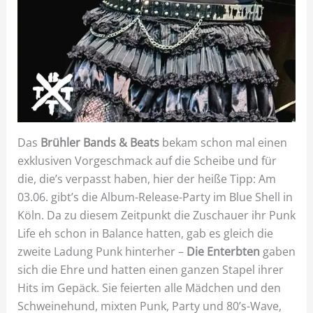
Das
Brühler Bands & Beats
bekam schon mal einen
exklusiven Vorgeschmack auf die Scheibe und für
die, die’s verpasst haben, hier der heiße Tipp: Am
03.06. gibt’s die Album-Release-Party im Blue Shell in
Köln. Da zu diesem Zeitpunkt die Zuschauer ihr Punk
Life eh schon in Balance hatten, gab es gleich die
zweite Ladung Punk hinterher –
Die Enterbten
gaben
sich die Ehre und hatten einen ganzen Stapel ihrer
Hits im Gepäck. Sie feierten alle Mädchen und den
Schweinehund, mixten Punk, Party und 80’s-Wave,