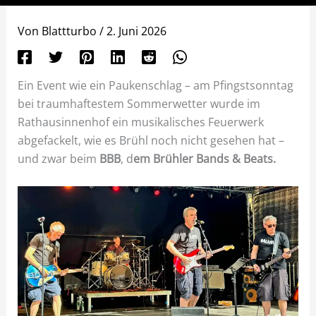
Von
Blattturbo
/
2. Juni 2026
Ein Event wie ein Paukenschlag – am Pfingstsonntag
bei traumhaftestem Sommerwetter wurde im
Rathausinnenhof ein musikalisches Feuerwerk
abgefackelt, wie es Brühl noch nicht gesehen hat –
und zwar beim
BBB
, d
em Brühler Bands & Beats.