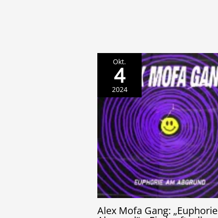
Okt.
4
2024
Alex Mofa Gang: „Euphori