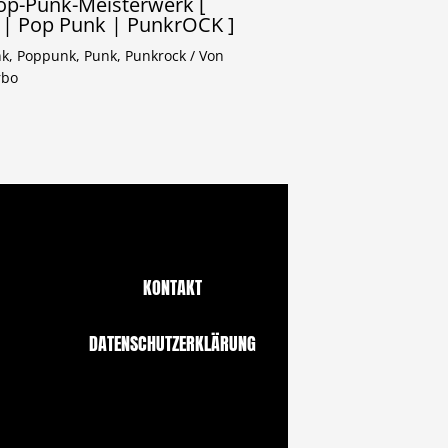
op-Punk-Meisterwerk [
 | Pop Punk | PunkrOCK ]
nk
,
Poppunk
,
Punk
,
Punkrock
/ Von
rbo
KONTAKT
DATENSCHUTZERKLÄRUNG