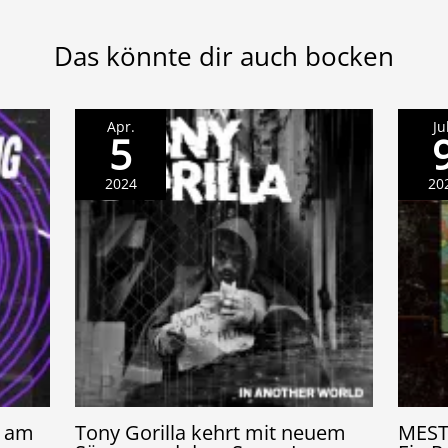
Das könnte dir auch bocken
Apr.
Ju
5
2024
20
e am
Tony Gorilla kehrt mit neuem
MEST 