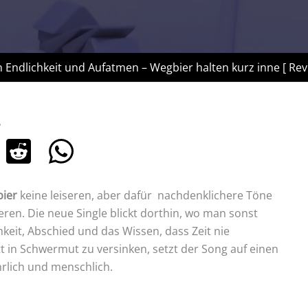
 Endlichkeit und Aufatmen – Wegbier halten kurz inne [ Rev
6
ier
keine leiseren, aber dafür nachdenklichere Töne
ieren. Die neue Single blickt dorthin, wo man sonst
keit, Abschied und das Wissen, dass Zeit nie
tt in Schwermut zu versinken, setzt der Song auf einen
rlich und menschlich.