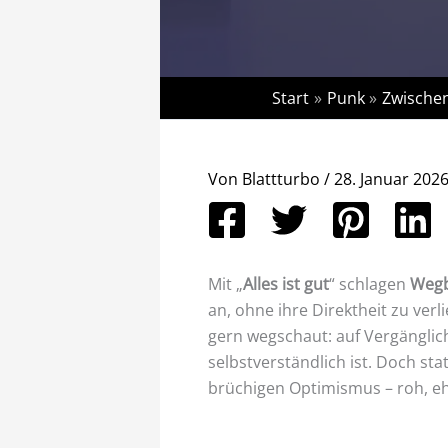
Start
Punk
Zwischen
Von
Blattturbo
/
28. Januar 202
Mit „
Alles ist gut
“ schlagen
Wegb
an, ohne ihre Direktheit zu verl
gern wegschaut: auf Vergänglich
selbstverständlich ist. Doch sta
brüchigen Optimismus – roh, eh