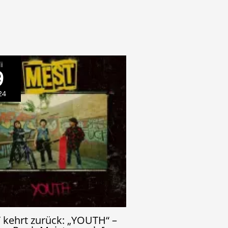
li
9
24
kehrt zurück: „YOUTH“ –