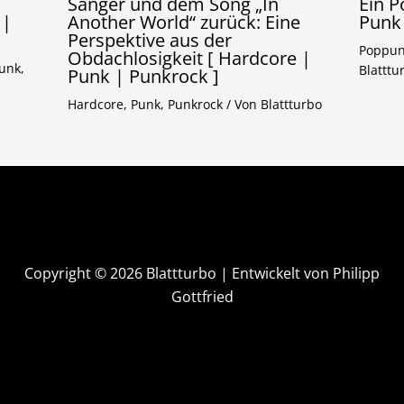
Sänger und dem Song „In
Ein P
 |
Another World“ zurück: Eine
Punk
Perspektive aus der
Poppu
Obdachlosigkeit [ Hardcore |
unk
,
Blatttu
Punk | Punkrock ]
Hardcore
,
Punk
,
Punkrock
/ Von
Blattturbo
Copyright © 2026 Blattturbo | Entwickelt von Philipp
Gottfried