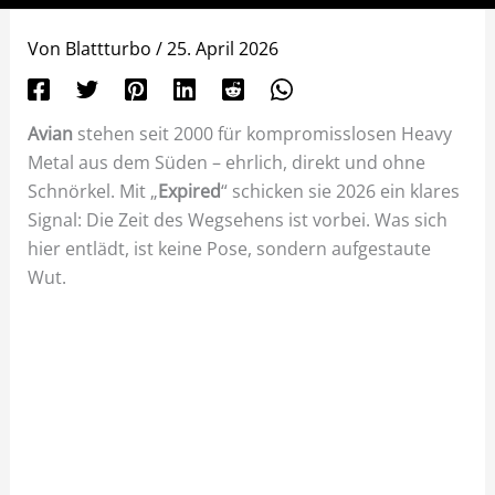
Von
Blattturbo
/
25. April 2026
Avian
stehen seit 2000 für kompromisslosen Heavy
Metal aus dem Süden – ehrlich, direkt und ohne
Schnörkel. Mit „
Expired
“ schicken sie 2026 ein klares
Signal: Die Zeit des Wegsehens ist vorbei. Was sich
hier entlädt, ist keine Pose, sondern aufgestaute
Wut.