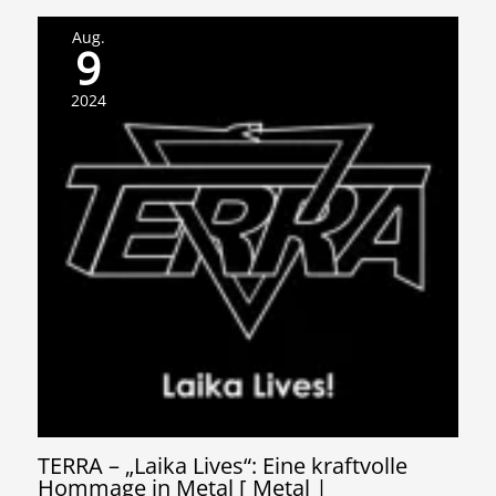
Aug.
9
2024
TERRA – „Laika Lives“: Eine kraftvolle
Hommage in Metal [ Metal |