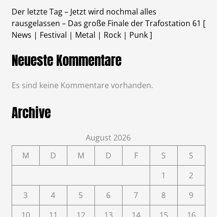
Der letzte Tag – Jetzt wird nochmal alles
rausgelassen – Das große Finale der Trafostation 61 [
News | Festival | Metal | Rock | Punk ]
Neueste Kommentare
Es sind keine Kommentare vorhanden.
Archive
August 2026
M
D
M
D
F
S
S
1
2
3
4
5
6
7
8
9
10
11
12
13
14
15
16