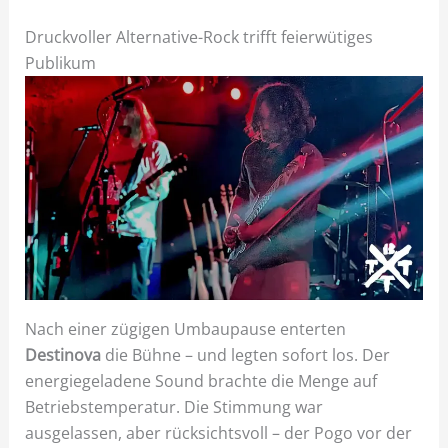
Druckvoller Alternative-Rock trifft feierwütiges
Publikum
Nach einer zügigen Umbaupause enterten
Destinova
die Bühne – und legten sofort los. Der
energiegeladene Sound brachte die Menge auf
Betriebstemperatur. Die Stimmung war
ausgelassen, aber rücksichtsvoll – der Pogo vor der