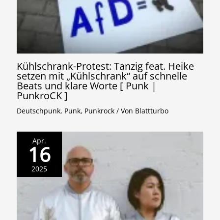
Kühlschrank-Protest: Tanzig feat. Heike
setzen mit „Kühlschrank“ auf schnelle
Beats und klare Worte [ Punk |
PunkroCK ]
Deutschpunk
,
Punk
,
Punkrock
/ Von
Blattturbo
Apr.
16
2025