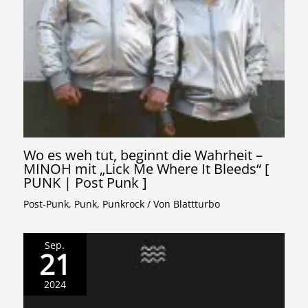
Wo es weh tut, beginnt die Wahrheit –
MINOH mit „Lick Me Where It Bleeds“ [
PUNK | Post Punk ]
Post-Punk
,
Punk
,
Punkrock
/ Von
Blattturbo
Sep.
21
2024