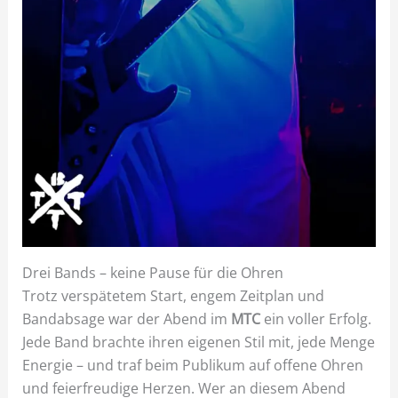
Drei Bands – keine Pause für die Ohren
Trotz verspätetem Start, engem Zeitplan und
Bandabsage war der Abend im
MTC
ein voller Erfolg.
Jede Band brachte ihren eigenen Stil mit, jede Menge
Energie – und traf beim Publikum auf offene Ohren
und feierfreudige Herzen. Wer an diesem Abend