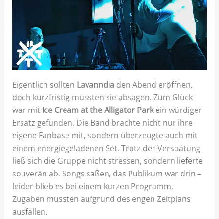
Eigentlich sollten
Lavanndia
den Abend eröffnen,
doch kurzfristig mussten sie absagen. Zum Glück
war mit
Ice Cream at the Alligator Park
ein würdiger
Ersatz gefunden. Die Band brachte nicht nur ihre
eigene Fanbase mit, sondern überzeugte auch mit
einem energiegeladenen Set. Trotz der Verspätung
ließ sich die Gruppe nicht stressen, sondern lieferte
souverän ab. Songs saßen, das Publikum war drin –
leider blieb es bei einem kurzen Programm,
Zugaben mussten aufgrund des engen Zeitplans
ausfallen.