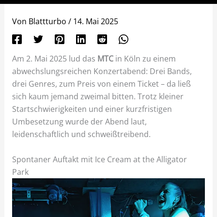
Von
Blattturbo
/
14. Mai 2025
Am 2. Mai 2025 lud das
MTC
in Köln zu einem
abwechslungsreichen Konzertabend: Drei Bands,
drei Genres, zum Preis von einem Ticket – da ließ
sich kaum jemand zweimal bitten. Trotz kleiner
Startschwierigkeiten und einer kurzfristigen
Umbesetzung wurde der Abend laut,
leidenschaftlich und schweißtreibend.
Spontaner Auftakt mit Ice Cream at the Alligator
Park