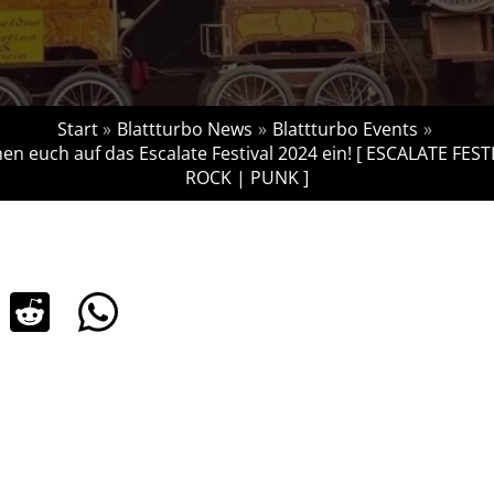
Start
Blattturbo News
Blattturbo Events
n euch auf das Escalate Festival 2024 ein! [ ESCALATE FES
ROCK | PUNK ]