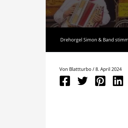
Drehorgel Simon & Band stimme
Von
Blattturbo
/
8. April 2024