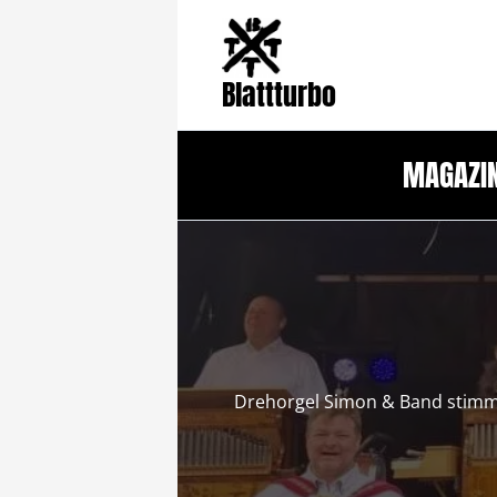
Zum
Inhalt
springen
Blattturbo
MAGAZI
Drehorgel Simon & Band stimme