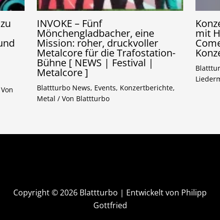
 zu
INVOKE – Fünf
Konze
Mönchengladbacher, eine
mit H
 und
Mission: roher, druckvoller
Come
Metalcore für die Trafostation-
Konze
Bühne [ NEWS | Festival |
Blattt
Metalcore ]
Lieder
Blattturbo News
,
Events
,
Konzertberichte
,
 Von
Metal
/ Von
Blattturbo
Copyright © 2026 Blattturbo | Entwickelt von Philipp
Gottfried