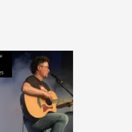
i
1
25