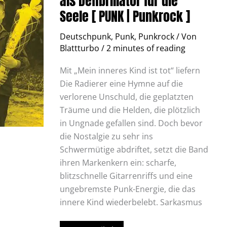
als Defibrillator für die
Punk
Seele [ PUNK | Punkrock ]
als
Defibrillator
für
Deutschpunk
,
Punk
,
Punkrock
/ Von
die
Seele
Blattturbo
/
2 minutes of reading
[
PUNK
|
Mit „Mein inneres Kind ist tot“ liefern
Punkrock
Die Radierer eine Hymne auf die
]
verlorene Unschuld, die geplatzten
Träume und die Helden, die plötzlich
in Ungnade gefallen sind. Doch bevor
die Nostalgie zu sehr ins
Schwermütige abdriftet, setzt die Band
ihren Markenkern ein: scharfe,
blitzschnelle Gitarrenriffs und eine
ungebremste Punk-Energie, die das
innere Kind wiederbelebt. Sarkasmus