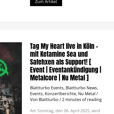
Zum Artikel
Tag
My
Heart
Tag My Heart live in Köln –
live
in
mit Ketamine Sea und
Köln
–
Safehxen als Support! [
mit
Ketamine
Event | Eventankündigung |
Sea
und
Metalcore | Nu Metal ]
Safehxen
als
Support!
Blattturbo Events
,
Blattturbo News
,
[
Event
Events
,
Konzertberichte
,
Nu Metal
/
|
Von
Blattturbo
/
2 minutes of reading
Eventankündigung
|
Metalcore
Am Sonntag, den 06. April 2025, wird
|