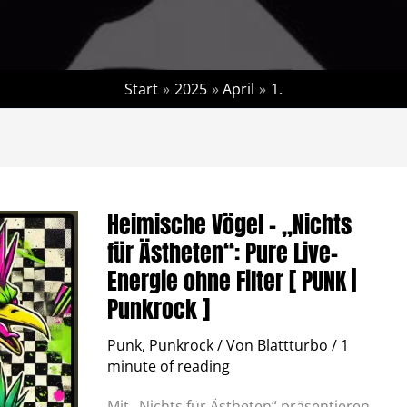
Start
2025
April
1.
Heimische
Vögel
–
Heimische Vögel – „Nichts
„Nichts
für
für Ästheten“: Pure Live-
Ästheten“:
Pure
Energie ohne Filter [ PUNK |
Live-
Energie
Punkrock ]
ohne
Filter
[
Punk
,
Punkrock
/ Von
Blattturbo
/
1
PUNK
|
minute of reading
Punkrock
]
Mit „Nichts für Ästheten“ präsentieren