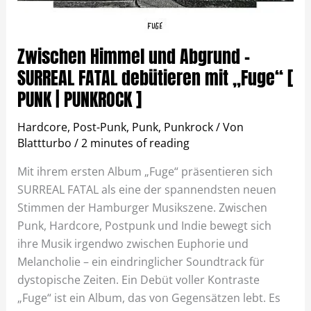
Zwischen Himmel und Abgrund –
SURREAL FATAL debütieren mit „Fuge“ [
PUNK | PUNKROCK ]
Hardcore
,
Post-Punk
,
Punk
,
Punkrock
/ Von
Blattturbo
/
2 minutes of reading
Mit ihrem ersten Album „Fuge“ präsentieren sich
SURREAL FATAL als eine der spannendsten neuen
Stimmen der Hamburger Musikszene. Zwischen
Punk, Hardcore, Postpunk und Indie bewegt sich
ihre Musik irgendwo zwischen Euphorie und
Melancholie – ein eindringlicher Soundtrack für
dystopische Zeiten. Ein Debüt voller Kontraste
„Fuge“ ist ein Album, das von Gegensätzen lebt. Es