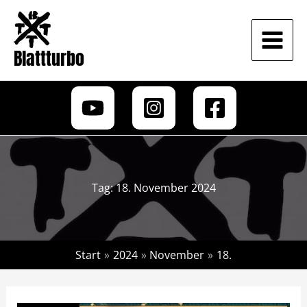
Zum
Inhalt
springen
Blattturbo
Tag:
18. November 2024
Start
2024
November
18.
Colossus
Of