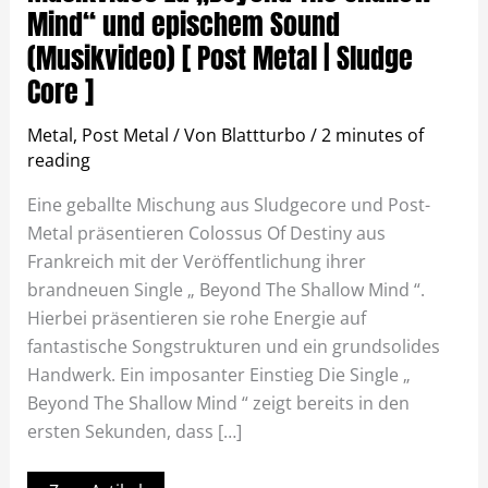
Mind“ und epischem Sound
(Musikvideo) [ Post Metal | Sludge
Core ]
Metal
,
Post Metal
/ Von
Blattturbo
/
2 minutes of
reading
Eine geballte Mischung aus Sludgecore und Post-
Metal präsentieren Colossus Of Destiny aus
Frankreich mit der Veröffentlichung ihrer
brandneuen Single „ Beyond The Shallow Mind “.
Hierbei präsentieren sie rohe Energie auf
fantastische Songstrukturen und ein grundsolides
Handwerk. Ein imposanter Einstieg Die Single „
Beyond The Shallow Mind “ zeigt bereits in den
ersten Sekunden, dass […]