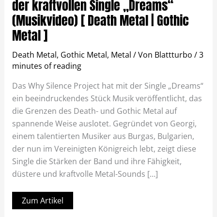
der kraftvollen Single „Dreams“
(Musikvideo) [ Death Metal | Gothic
Metal ]
Death Metal
,
Gothic Metal
,
Metal
/ Von
Blattturbo
/
3
minutes of reading
Das Why Silence Project hat mit der Single „Dreams“
ein beeindruckendes Stück Musik veröffentlicht, das
die Grenzen des Death- und Gothic Metal auf
spannende Weise auslotet. Gegründet von Georgi,
einem talentierten Musiker aus Burgas, Bulgarien,
der nun im Vereinigten Königreich lebt, zeigt diese
Single die Stärken der Band und ihre Fähigkeit,
düstere und kraftvolle Metal-Sounds […]
Zum Artikel