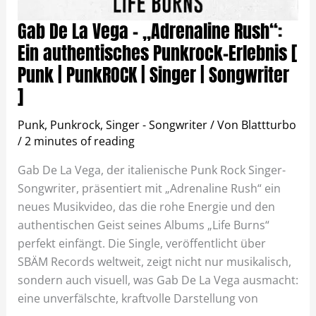
Gab De La Vega – „Adrenaline Rush“:
Ein authentisches Punkrock-Erlebnis [
Punk | PunkROCK | Singer | Songwriter
]
Punk
,
Punkrock
,
Singer - Songwriter
/ Von
Blattturbo
/
2 minutes of reading
Gab De La Vega, der italienische Punk Rock Singer-
Songwriter, präsentiert mit „Adrenaline Rush“ ein
neues Musikvideo, das die rohe Energie und den
authentischen Geist seines Albums „Life Burns“
perfekt einfängt. Die Single, veröffentlicht über
SBÄM Records weltweit, zeigt nicht nur musikalisch,
sondern auch visuell, was Gab De La Vega ausmacht:
eine unverfälschte, kraftvolle Darstellung von