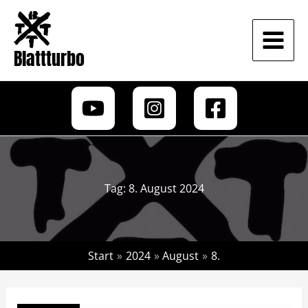
Zum
Inhalt
springen
Blattturbo
Tag:
8. August 2024
Start
2024
August
8.
„Why
Silence