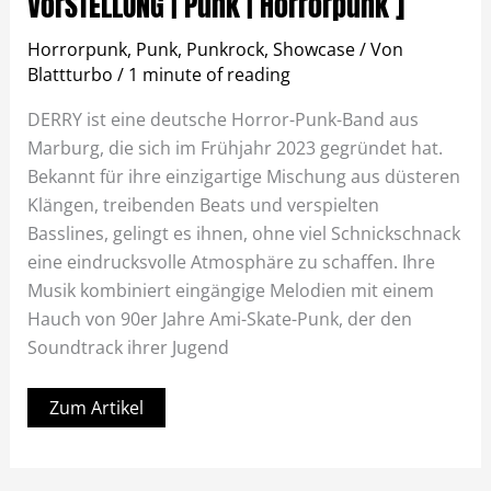
VorSTELLUNG | Punk | Horrorpunk ]
Horrorpunk
,
Punk
,
Punkrock
,
Showcase
/ Von
Blattturbo
/
1 minute of reading
DERRY ist eine deutsche Horror-Punk-Band aus
Marburg, die sich im Frühjahr 2023 gegründet hat.
Bekannt für ihre einzigartige Mischung aus düsteren
Klängen, treibenden Beats und verspielten
Basslines, gelingt es ihnen, ohne viel Schnickschnack
eine eindrucksvolle Atmosphäre zu schaffen. Ihre
Musik kombiniert eingängige Melodien mit einem
Hauch von 90er Jahre Ami-Skate-Punk, der den
Soundtrack ihrer Jugend
Zum Artikel