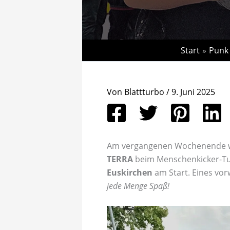
Start
Punk
Von
Blattturbo
/
9. Juni 2025
Am vergangenen Wochenende w
TERRA
beim Menschenkicker-Tu
Euskirchen
am Start. Eines vo
jede Menge Spaß!