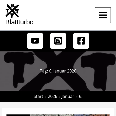
Zum
Inhalt
springen
Blattturbo
Tag:
6. Januar 2026
Start
2026
Januar
6.
Schluss
mit