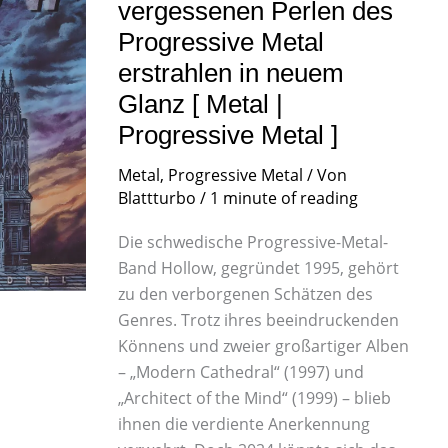
des
vergessenen Perlen des
Progressive
Metal
Progressive Metal
erstrahlen
in
erstrahlen in neuem
neuem
Glanz [ Metal |
Glanz
[
Progressive Metal ]
Metal
|
Progressive
Metal
,
Progressive Metal
/ Von
Metal
]
Blattturbo
/
1 minute of reading
Die schwedische Progressive-Metal-
Band Hollow, gegründet 1995, gehört
zu den verborgenen Schätzen des
Genres. Trotz ihres beeindruckenden
Könnens und zweier großartiger Alben
– „Modern Cathedral“ (1997) und
„Architect of the Mind“ (1999) – blieb
ihnen die verdiente Anerkennung