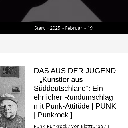
Start
2025
Februar
19.
DAS
AUS
DER
JUGEND
DAS AUS DER JUGEND
–
„Künstler
– „Künstler aus
aus
Süddeutschland“:
Süddeutschland“: Ein
Ein
ehrlicher
ehrlicher Rundumschlag
Rundumschlag
mit Punk-Attitüde [ PUNK
mit
Punk-
| Punkrock ]
Attitüde
[
PUNK
Punk
,
Punkrock
/ Von
Blattturbo
/
1
|