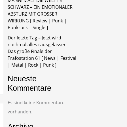
MÄNNI MALT DIE WELT IN
SCHWARZ – EIN EMOTIONALER
ABSTURZ MIT GROSSER
WIRKUNG [ Review | Punk |
Punkrock | Single ]
Der letzte Tag – Jetzt wird
nochmal alles rausgelassen –
Das große Finale der
Trafostation 61 [ News | Festival
| Metal | Rock | Punk ]
Neueste
Kommentare
Es sind keine Kommentare
vorhanden.
Archive