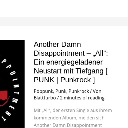
Another
Damn
Disappointment
–
Another Damn
„All“:
Ein
Disappointment – „All“:
energiegeladener
Neustart
Ein energiegeladener
mit
Tiefgang
Neustart mit Tiefgang [
[
PUNK | Punkrock ]
PUNK
|
Punkrock
Poppunk
,
Punk
,
Punkrock
/ Von
]
Blattturbo
/
2 minutes of reading
Mit „All“, der ersten Single aus ihrem
kommenden Album, melden sich
Another Damn Disappointment