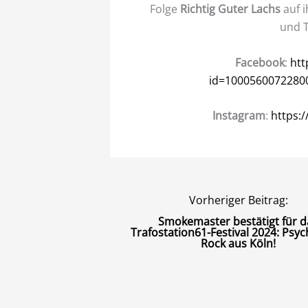
Folge
Richtig Guter Lachs
auf i
und T
Facebook
:
htt
id=10005600722800
Instagram
:
https:
Vorheriger Beitrag:
Smokemaster bestätigt für d
Trafostation61-Festival 2024: Psyc
Rock aus Köln!