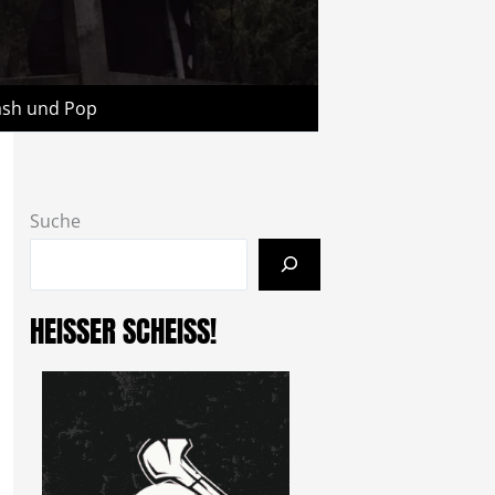
rash und Pop
Suche
HEISSER SCHEISS!