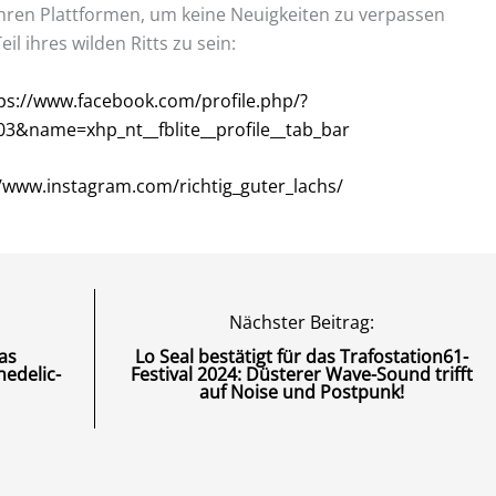
hren Plattformen, um keine Neuigkeiten zu verpassen
eil ihres wilden Ritts zu sein:
ps://www.facebook.com/profile.php/?
3&name=xhp_nt__fblite__profile__tab_bar
//www.instagram.com/richtig_guter_lachs/
Nächster Beitrag:
as
Lo Seal bestätigt für das Trafostation61-
hedelic-
Festival 2024: Düsterer Wave-Sound trifft
auf Noise und Postpunk!