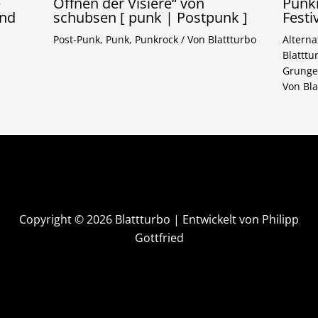
e
Öffnen der Visiere“ von
Punkr
und
schubsen [ punk | Postpunk ]
Festi
Post-Punk
,
Punk
,
Punkrock
/ Von
Blattturbo
Alterna
Blattt
Grunge
Von
Bla
Copyright © 2026 Blattturbo | Entwickelt von Philipp
Gottfried