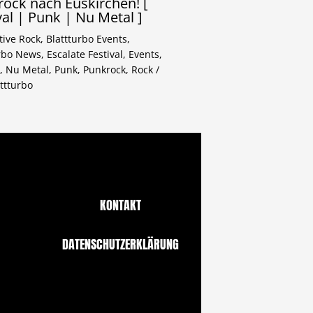
ock nach Euskirchen! [
val | Punk | Nu Metal ]
tive Rock
,
Blattturbo Events
,
urbo News
,
Escalate Festival
,
Events
,
,
Nu Metal
,
Punk
,
Punkrock
,
Rock
/
ttturbo
KONTAKT
DATENSCHUTZERKLÄRUNG