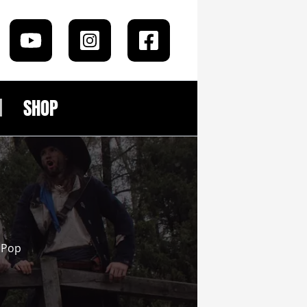
SHOP
d Pop