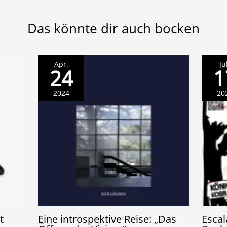
Das könnte dir auch bocken
Apr.
Ju
24
1
2024
20
t
Eine introspektive Reise: „Das
Escal