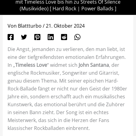
mit Timeless Love bis hin zu Streets Of Silence
(Musikvideo) [ Hard Rock | Power Ballads ]
Von
Blattturbo
/
21. Oktober 2024
Die Angst, jemanden zu verlieren, den man liebt, ist
eine der tiefgreifendsten emotionalen Erfahrungen.
In „
Timeless Love
“ widmet sich
John Santana
, der
englische Rockmusiker, Songwriter und Gitarrist,
genau diesem Thema. Mit seiner epischen Hard-
Rock-Ballade fängt er nicht nur den Geist der 1980er
Jahre ein, sondern erschafft auch ein musikalisches
Kunstwerk, das emotional berührt und die Zuhörer
in seinen Bann zieht. Der Song ist ein echtes
Meisterwerk, das sich in die Herzen der Fans
klassischer Rockballaden einbrennt.