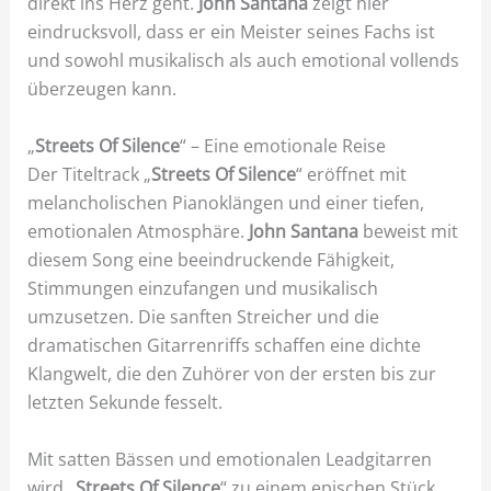
direkt ins Herz geht.
John Santana
zeigt hier
eindrucksvoll, dass er ein Meister seines Fachs ist
und sowohl musikalisch als auch emotional vollends
überzeugen kann.
„
Streets Of Silence
“ – Eine emotionale Reise
Der Titeltrack „
Streets Of Silence
“ eröffnet mit
melancholischen Pianoklängen und einer tiefen,
emotionalen Atmosphäre.
John Santana
beweist mit
diesem Song eine beeindruckende Fähigkeit,
Stimmungen einzufangen und musikalisch
umzusetzen. Die sanften Streicher und die
dramatischen Gitarrenriffs schaffen eine dichte
Klangwelt, die den Zuhörer von der ersten bis zur
letzten Sekunde fesselt.
Mit satten Bässen und emotionalen Leadgitarren
wird „
Streets Of Silence
“ zu einem epischen Stück,