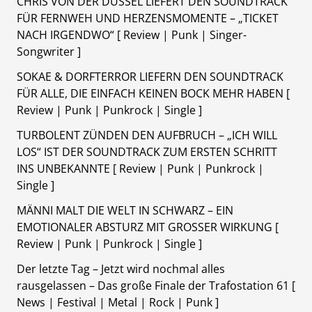
CHRIS VON DER DÜSSEL LIEFERT DEN SOUNDTRACK
FÜR FERNWEH UND HERZENSMOMENTE – „TICKET
NACH IRGENDWO“ [ Review | Punk | Singer-
Songwriter ]
SOKAE & DORFTERROR LIEFERN DEN SOUNDTRACK
FÜR ALLE, DIE EINFACH KEINEN BOCK MEHR HABEN [
Review | Punk | Punkrock | Single ]
TURBOLENT ZÜNDEN DEN AUFBRUCH – „ICH WILL
LOS“ IST DER SOUNDTRACK ZUM ERSTEN SCHRITT
INS UNBEKANNTE [ Review | Punk | Punkrock |
Single ]
MÄNNI MALT DIE WELT IN SCHWARZ – EIN
EMOTIONALER ABSTURZ MIT GROSSER WIRKUNG [
Review | Punk | Punkrock | Single ]
Der letzte Tag – Jetzt wird nochmal alles
rausgelassen – Das große Finale der Trafostation 61 [
News | Festival | Metal | Rock | Punk ]