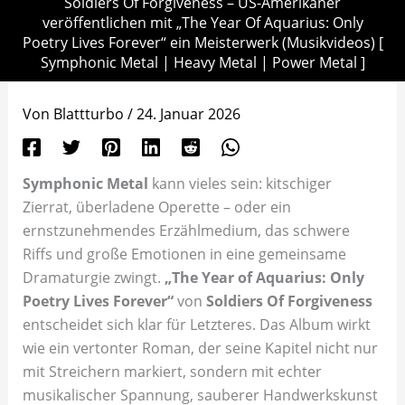
Soldiers Of Forgiveness – US-Amerikaner
veröffentlichen mit „The Year Of Aquarius: Only
Poetry Lives Forever“ ein Meisterwerk (Musikvideos) [
Symphonic Metal | Heavy Metal | Power Metal ]
Von
Blattturbo
/
24. Januar 2026
Symphonic Metal
kann vieles sein: kitschiger
Zierrat, überladene Operette – oder ein
ernstzunehmendes Erzählmedium, das schwere
Riffs und große Emotionen in eine gemeinsame
Dramaturgie zwingt.
„The Year of Aquarius: Only
Poetry Lives Forever“
von
Soldiers Of Forgiveness
entscheidet sich klar für Letzteres. Das Album wirkt
wie ein vertonter Roman, der seine Kapitel nicht nur
mit Streichern markiert, sondern mit echter
musikalischer Spannung, sauberer Handwerkskunst