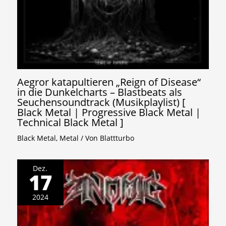
Aegror katapultieren „Reign of Disease“
in die Dunkelcharts – Blastbeats als
Seuchensoundtrack (Musikplaylist) [
Black Metal | Progressive Black Metal |
Technical Black Metal ]
Black Metal
,
Metal
/ Von
Blattturbo
Dez.
17
2024