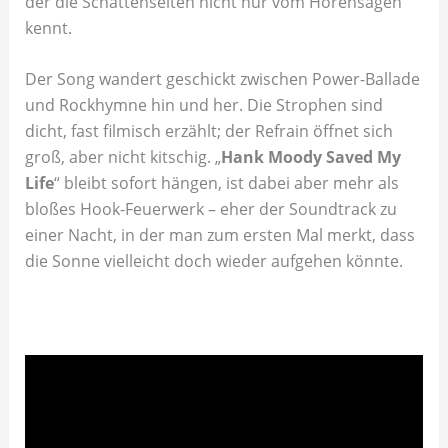
der die Schattenseiten nicht nur vom Hörensagen
kennt.
Der Song wandert geschickt zwischen Power-Ballade
und Rockhymne hin und her. Die Strophen sind
dicht, fast filmisch erzählt; der Refrain öffnet sich
groß, aber nicht kitschig. „
Hank Moody Saved My
Life
“ bleibt sofort hängen, ist dabei aber mehr als
bloßes Hook-Feuerwerk – eher der Soundtrack zu
einer Nacht, in der man zum ersten Mal merkt, dass
die Sonne vielleicht doch wieder aufgehen könnte.