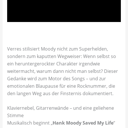
Verres stilisiert Moody nicht zum Superhelden,
sondern zum kaputten Wegweiser: Wenn selbst so
ein heruntergerockter Charakter irgendwie
weitermacht, warum dann nicht man selbst? Dieser
Gedanke wird zum Motor des Songs – und zur
emotionalen Blaupause für eine Rocknummer, die
den langen Weg aus der Finsternis dokumentiert.
Klaviernebel, Gitarrenwände – und eine geliehene
Stimme
Musikalisch beginnt „
Hank Moody Saved My Life
“