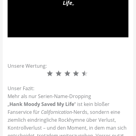
Life
„
Unsere Wertung:
⭐
⭐
⭐
⭐
⭐
Unser Fazit:
Mehr als nur Serien-Name-Dropping
„
Hank Moody Saved My Life
“ ist kein bloßer
Fanservice für
Californication
-Nerds, sondern eine
ziemlich eindringliche Rockhymne über Verlust,
Kontrollverlust – und den Moment, in dem man sich
entscheidet, trotzdem weiterzugehen. Verres nutzt