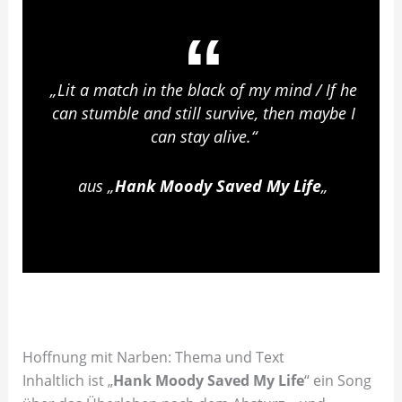
„Lit a match in the black of my mind / If he
can stumble and still survive, then maybe I
can stay alive.“
aus „
Hank Moody Saved My Life
„
Hoffnung mit Narben: Thema und Text
Inhaltlich ist „
Hank Moody Saved My Life
“ ein Song