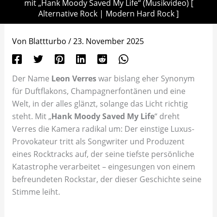
mit „Hank Moody Saved My Life“ (Musikvideo) [
Alternative Rock | Modern Hard Rock ]
Von
Blattturbo
/
23. November 2025
Der Name
Leon Verres
war bislang eher Synonym
für Duftflakons, Champagnerfontänen und eine
Welt, in der alles glänzt, solange das Licht richtig
steht. Mit „
Hank Moody Saved My Life
“ dreht
Verres die Kamera radikal um: Der einstige Luxus-
Provokateur tritt als Songwriter und Produzent
eines Rocktracks auf, der seine tiefste persönliche
Katastrophe verarbeitet – eingesungen von einem
befreundeten Rockstar, der dieser Geschichte seine
Stimme leiht.