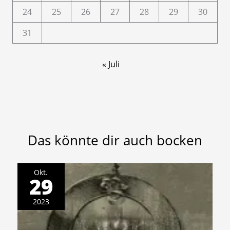
24
25
26
27
28
29
30
31
« Juli
Das könnte dir auch bocken
Okt.
29
2023