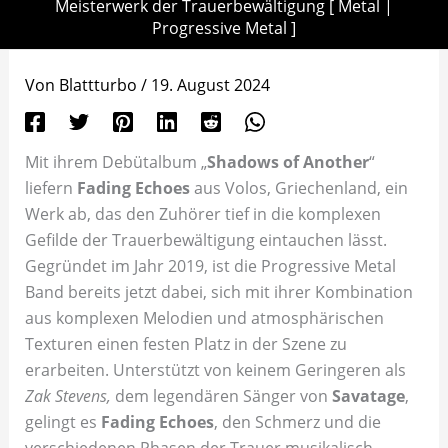
Meisterwerk der Trauerbewältigung [ Metal |
Progressive Metal ]
Von
Blattturbo
/
19. August 2024
Mit ihrem Debütalbum „
Shadows of Another
“
liefern
Fading Echoes
aus Volos, Griechenland, ein
Werk ab, das den Zuhörer tief in die komplexen
Gefilde der Trauerbewältigung eintauchen lässt.
Gegründet im Jahr 2019, ist die Progressive Metal
Band bereits jetzt dabei, sich mit ihrer Kombination
aus komplexen Melodien und atmosphärischen
Texturen einen festen Platz in der Szene zu
erarbeiten. Unterstützt von keinem Geringeren als
Zak Stevens,
dem legendären Sänger von
Savatage
,
gelingt es
Fading Echoes
, den Schmerz und die