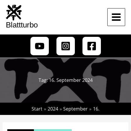
Zum
Inhalt
springen
Blattturbo
Tag:
16. September 2024
Start
2024
September
16.
MÄNNI
–