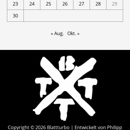
23
24
25
26
27
28
29
30
« Aug.
Okt. »
Copyright © 2026 Blattturbo | Entwickelt von Philipp