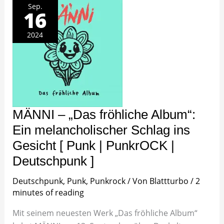
„Das
Sep.
16
fröhliche
Album“:
Ein
2024
melancholischer
Schlag
ins
Gesicht
[
Punk
|
PunkrOCK
|
Deutschpunk
MÄNNI – „Das fröhliche Album“:
]
Ein melancholischer Schlag ins
Gesicht [ Punk | PunkrOCK |
Deutschpunk ]
Deutschpunk
,
Punk
,
Punkrock
/ Von
Blattturbo
/
2
minutes of reading
Mit seinem neuesten Werk „Das fröhliche Album“