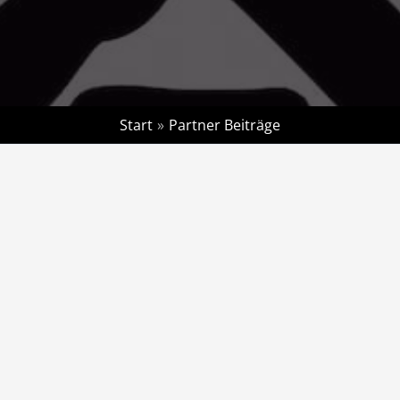
Start
Partner Beiträge
Geisen
Geisen
Von
Blattturbo
/
1 minute