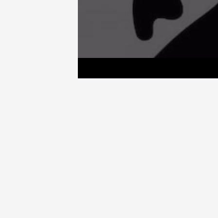
März
31