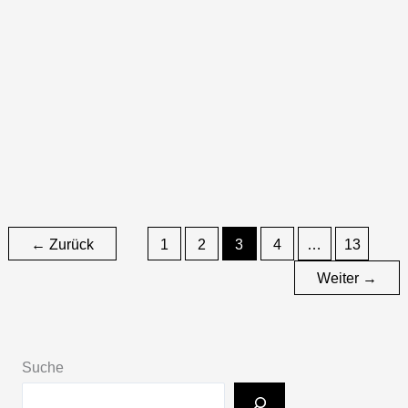
langen Weg zurückgelegt: Von den frühen Pagan-
Wurzeln bis hin zur kompromisslosen Verankerung im
Black Metal. Mit ihrem vierten Album „Sumpf der Fäule“,
das am 01. Oktober 2025 erscheint, kehrt die Band mit
einer geballten Ladung frostiger Riffs, düsteren
Atmosphären und deutschsprachigen Texten zurück.
Ein Werk, das aus
Zum Artikel
←
Zurück
1
2
3
4
…
13
Weiter
→
Suche