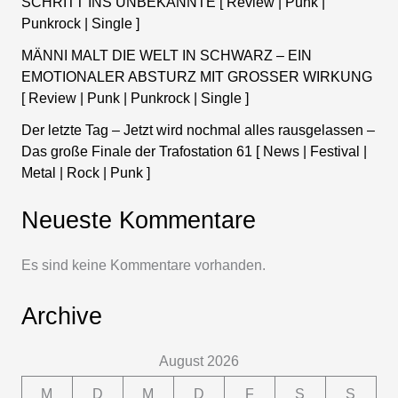
SCHRITT INS UNBEKANNTE [ Review | Punk |
Punkrock | Single ]
MÄNNI MALT DIE WELT IN SCHWARZ – EIN
EMOTIONALER ABSTURZ MIT GROSSER WIRKUNG
[ Review | Punk | Punkrock | Single ]
Der letzte Tag – Jetzt wird nochmal alles rausgelassen –
Das große Finale der Trafostation 61 [ News | Festival |
Metal | Rock | Punk ]
Neueste Kommentare
Es sind keine Kommentare vorhanden.
Archive
August 2026
M
D
M
D
F
S
S