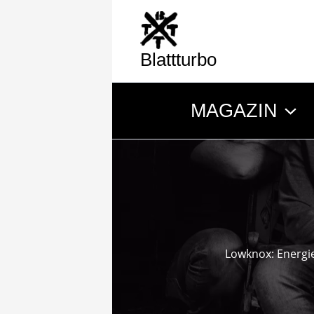
Zum
Inhalt
springen
Blattturbo
MAGAZIN
Lowknox: Energie