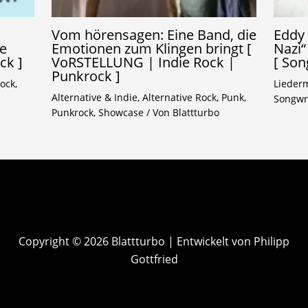
Vom hörensagen: Eine Band, die
Eddy 
ne
Emotionen zum Klingen bringt [
Nazi“
ck ]
VoRSTELLUNG | Indie Rock |
[ Son
Punkrock ]
ock
,
Lieder
Alternative & Indie
,
Alternative Rock
,
Punk
,
Songwr
Punkrock
,
Showcase
/ Von
Blattturbo
Copyright © 2026 Blattturbo | Entwickelt von Philipp
Gottfried