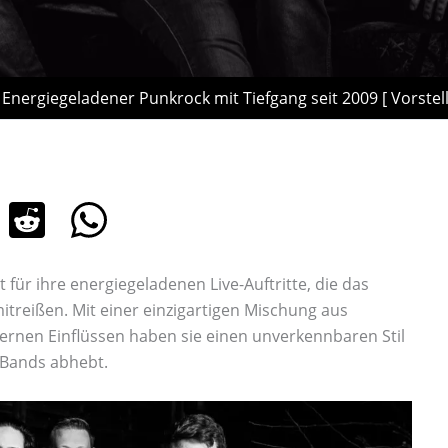
Energiegeladener Punkrock mit Tiefgang seit 2009 [ Vorstel
 für ihre energiegeladenen Live-Auftritte, die das
treißen. Mit einer einzigartigen Mischung aus
rnen Einflüssen haben sie einen unverkennbaren Stil
 Bands abhebt.