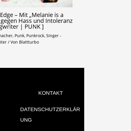
Edge – Mit „Melanie is a
 gegen Hass und Intoleranz
gwriter | PUNK ]
macher
,
Punk
,
Punkrock
,
Singer -
iter
/ Von
Blattturbo
KONTAKT
DATENSCHUTZERKLÄR
UNG