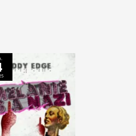
n.
4
25