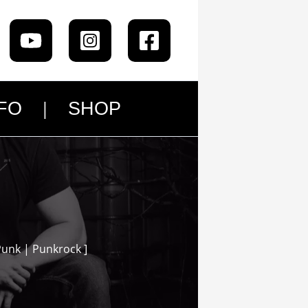
FO
SHOP
Punk | Punkrock ]