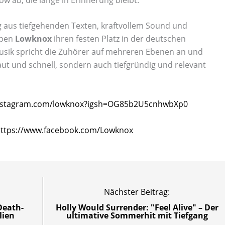
ng aus tiefgehenden Texten, kraftvollem Sound und
aben
Lowknox
ihren festen Platz in der deutschen
usik spricht die Zuhörer auf mehreren Ebenen an und
laut und schnell, sondern auch tiefgründig und relevant
instagram.com/lowknox?igsh=OG85b2U5cnhwbXp0
ttps://www.facebook.com/Lowknox
Nächster Beitrag:
Death-
Holly Would Surrender: "Feel Alive" – Der
lien
ultimative Sommerhit mit Tiefgang