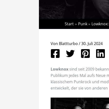
Start
Punk
Lowknox: 
Von
Blattturbo
/
30. Juli 2024
Lowknox
sind seit 2009 bekannt
Publikum jedes Mal aufs Neue mi
klassischem Punkrock und mode
entwickelt, der sie von anderen