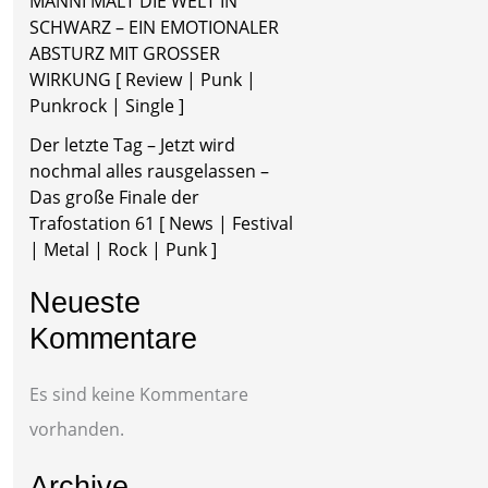
MÄNNI MALT DIE WELT IN
SCHWARZ – EIN EMOTIONALER
ABSTURZ MIT GROSSER
WIRKUNG [ Review | Punk |
Punkrock | Single ]
Der letzte Tag – Jetzt wird
nochmal alles rausgelassen –
Das große Finale der
Trafostation 61 [ News | Festival
| Metal | Rock | Punk ]
Neueste
Kommentare
Es sind keine Kommentare
vorhanden.
Archive