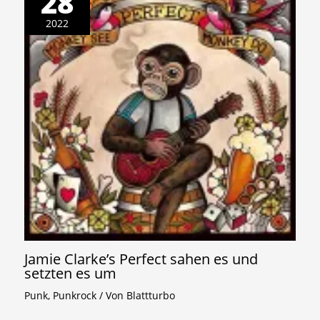
28
2022
Jamie Clarke’s Perfect sahen es und
setzten es um
Punk
,
Punkrock
/ Von
Blattturbo