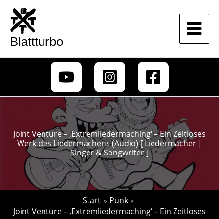
Zum
Inhalt
springen
Blattturbo
Joint Venture – ‚Extremliedermaching‘ – Ein Zeitloses
Werk des Liedermachens (Audio) [ Liedermacher |
Singer & Songwriter ]
Start
Punk
Joint Venture – ‚Extremliedermaching‘ – Ein Zeitloses