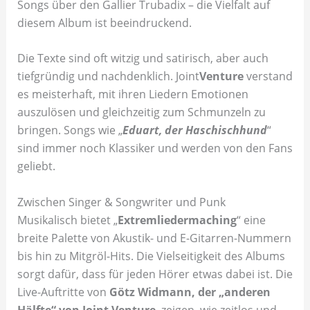
Songs über den Gallier Trubadix – die Vielfalt auf
diesem Album ist beeindruckend.
Die Texte sind oft witzig und satirisch, aber auch
tiefgründig und nachdenklich. Joint
Venture
verstand
es meisterhaft, mit ihren Liedern Emotionen
auszulösen und gleichzeitig zum Schmunzeln zu
bringen. Songs wie „
Eduart, der Haschischhund
“
sind immer noch Klassiker und werden von den Fans
geliebt.
Zwischen Singer & Songwriter und Punk
Musikalisch bietet „
Extremliedermaching
“ eine
breite Palette von Akustik- und E-Gitarren-Nummern
bis hin zu Mitgröl-Hits. Die Vielseitigkeit des Albums
sorgt dafür, dass für jeden Hörer etwas dabei ist. Die
Live-Auftritte von
Götz Widmann, der „anderen
Hälfte“ von Joint Venture
, zeigen, wie zeitlos und