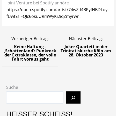
Joint Venture bei Spotify anhöre
https://open.spotify.com/artist/74wZtI4BPyfHBDLoyL
fUwt?si=QIc6osuURmWyKi2iqZmyrwn:
Vorheriger Beitrag:
Nächster Beitrag:
Keine Haftung -
Joker Quartett in der
‚Schattenland‘: Punkrock
Trinitatiskirche Köln am
der Extraklasse, der volle
28. Oktober 2023
Fahrt voraus geht
Suche
HEISSER SCHEISS!