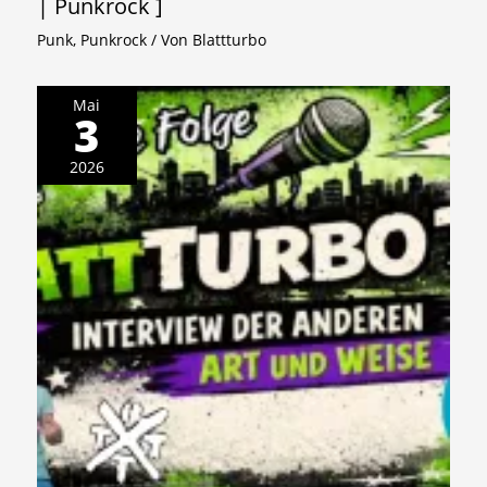
| Punkrock ]
Punk
,
Punkrock
/ Von
Blattturbo
Mai
3
2026