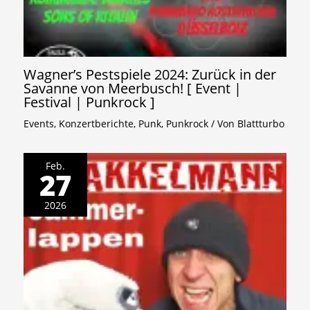
Wagner’s Pestspiele 2024: Zurück in der
Savanne von Meerbusch! [ Event |
Festival | Punkrock ]
Events
,
Konzertberichte
,
Punk
,
Punkrock
/ Von
Blattturbo
Feb.
27
2026