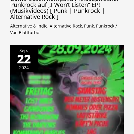
Punkrock auf „I Won’t Listen“ EP!
(Musikvideos) [ Punk | Punkrock |
Alternative Rock ]
Alternative & Indie
,
Alternative Rock
,
Punk
,
Punkrock
/
Von
Blattturbo
Sep.
22
2024