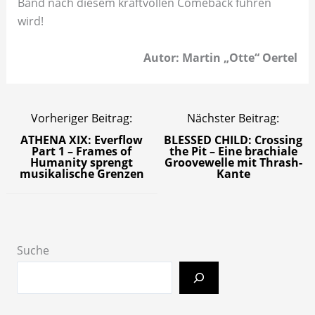
Band nach diesem kraftvollen Comeback führen
wird!
Autor: Martin „Otte“ Oertel
Vorheriger Beitrag:
Nächster Beitrag:
ATHENA XIX: Everflow
BLESSED CHILD: Crossing
Part 1 – Frames of
the Pit – Eine brachiale
Humanity sprengt
Groovewelle mit Thrash-
musikalische Grenzen
Kante
Suche