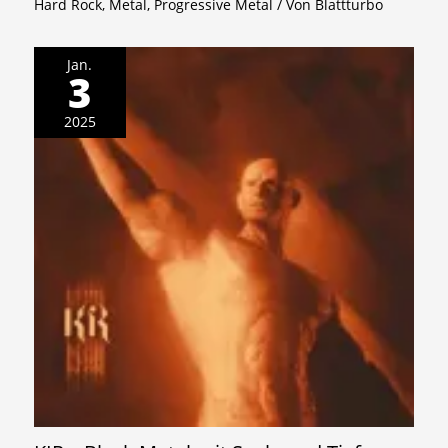
Hard Rock
,
Metal
,
Progressive Metal
/ Von
Blattturbo
Jan.
3
2025