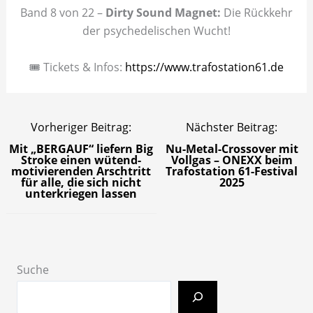
Band 8 von 22 –
Dirty Sound Magnet:
Die Rückkehr
der psychedelischen Wucht!
🎟️ Tickets & Infos:
https://www.trafostation61.de
Vorheriger Beitrag:
Nächster Beitrag:
Mit „BERGAUF“ liefern Big
Nu-Metal-Crossover mit
Stroke einen wütend-
Vollgas – ONEXX beim
motivierenden Arschtritt
Trafostation 61-Festival
für alle, die sich nicht
2025
unterkriegen lassen
Suche