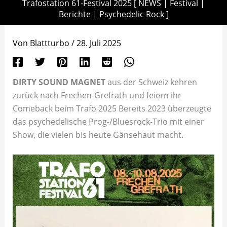
Trafostation 61-Festival 2025 [ NEWS | Festival |
Berichte | Psychedelic Rock ]
Von
Blattturbo
/
28. Juli 2025
DIRTY SOUND MAGNET
aus der Schweiz kehren
zurück nach Frechen-Grefrath und feiern ihr
Comeback beim Trafo 2025 Bereits 2023 überzeugte
das psychedelische Prog-/Bluesrock-Trio mit einer
Show, die vielen bis heute Gänsehaut macht.