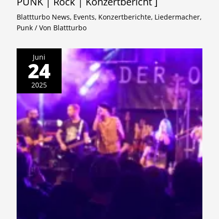
PUNK | Rock | Konzertbericht ]
Blattturbo News
,
Events
,
Konzertberichte
,
Liedermacher
,
Punk
/ Von
Blattturbo
Juni
24
2025