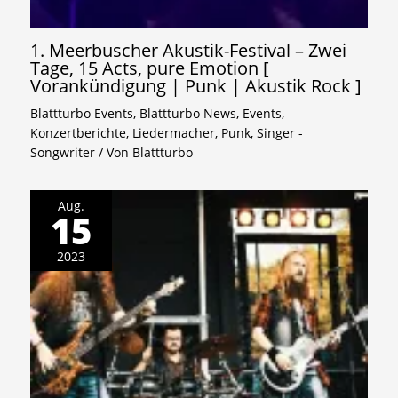
1. Meerbuscher Akustik-Festival – Zwei
Tage, 15 Acts, pure Emotion [
Vorankündigung | Punk | Akustik Rock ]
Blattturbo Events
,
Blattturbo News
,
Events
,
Konzertberichte
,
Liedermacher
,
Punk
,
Singer -
Songwriter
/ Von
Blattturbo
Aug.
15
2023