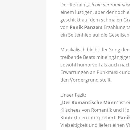
Der Refrain „
Ich bin der romanti
einem lustigen, aber dennoch 
geschickt auf dem schmalen Grat
von
Panik Panzers
Erzählung ta
ein Seitenhieb auf die Gesellsc
Musikalisch bleibt der Song de
treibende Beats mit eingängigen
sowohl humorvoll als auch nach
Erwartungen an Punkmusik und 
den Vordergrund stellt.
Unser Fazit:
„
Der Romantische Mann
“ ist
Klischees von Romantik und Hoc
Kontext neu interpretiert.
Pani
Vielseitigkeit und liefert ein