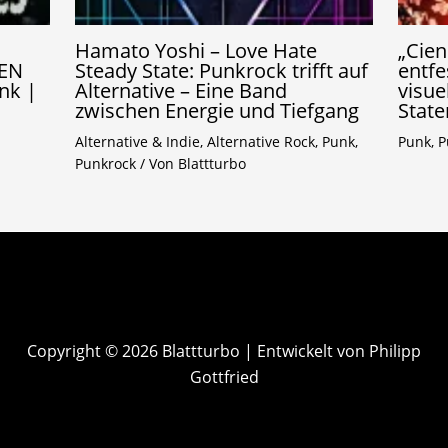
Hamato Yoshi – Love Hate
„Cien
EN
Steady State: Punkrock trifft auf
entfe
nk |
Alternative – Eine Band
visue
zwischen Energie und Tiefgang
State
Alternative & Indie
,
Alternative Rock
,
Punk
,
Punk
,
P
Punkrock
/ Von
Blattturbo
Copyright © 2026 Blattturbo | Entwickelt von Philipp
Gottfried