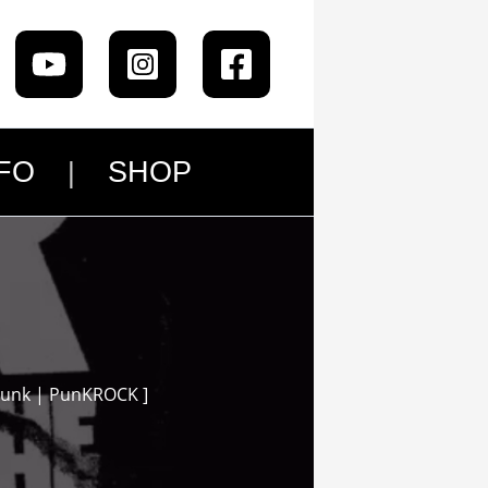
FO
SHOP
 Punk | PunKROCK ]