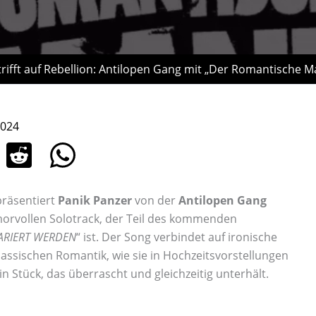
rifft auf Rebellion: Antilopen Gang mit „Der Romantische 
2024
präsentiert
Panik Panzer
von der
Antilopen Gang
rvollen Solotrack, der Teil des kommenden
ARIERT WERDEN
“ ist. Der Song verbindet auf ironische
lassischen Romantik, wie sie in Hochzeitsvorstellungen
in Stück, das überrascht und gleichzeitig unterhält.