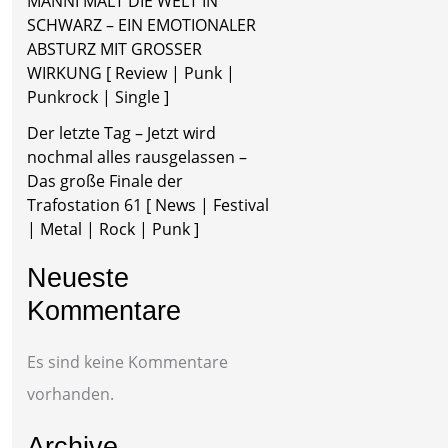
MÄNNI MALT DIE WELT IN
SCHWARZ – EIN EMOTIONALER
ABSTURZ MIT GROSSER
WIRKUNG [ Review | Punk |
Punkrock | Single ]
Der letzte Tag – Jetzt wird
nochmal alles rausgelassen –
Das große Finale der
Trafostation 61 [ News | Festival
| Metal | Rock | Punk ]
Neueste
Kommentare
Es sind keine Kommentare
vorhanden.
Archive