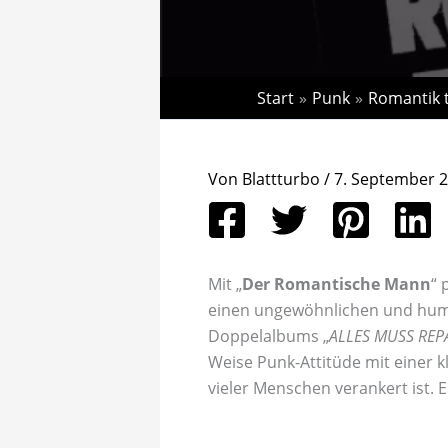
Start
Punk
Romantik t
Von
Blattturbo
/
7. September 
Mit „
Der Romantische Mann
“ 
einen ungewöhnlichen und humo
Doppelalbums „
ALLES MUSS REP
Weise Punk-Attitüde mit einer k
vieler Menschen verankert ist. E