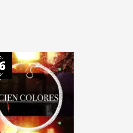
p.
6
24