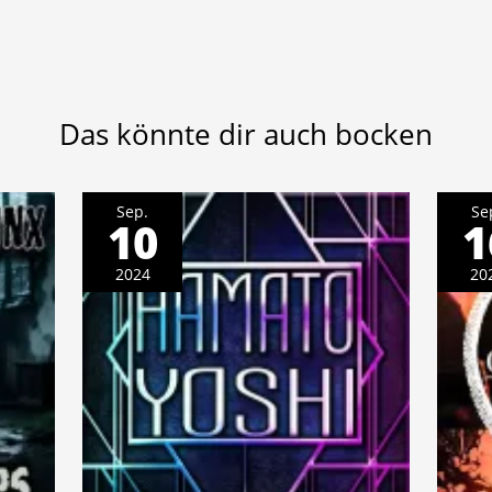
Das könnte dir auch bocken
Sep.
Se
10
1
2024
20