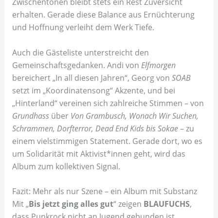
Zwischentönen bleibt stets ein Rest Zuversicht
erhalten. Gerade diese Balance aus Ernüchterung
und Hoffnung verleiht dem Werk Tiefe.
Auch die Gästeliste unterstreicht den
Gemeinschaftsgedanken. Andi von
Elfmorgen
bereichert „In all diesen Jahren“, Georg von
SOAB
setzt im „Koordinatensong“ Akzente, und bei
„Hinterland“ vereinen sich zahlreiche Stimmen – von
Grundhass
über
Von Grambusch, Wonach Wir Suchen,
Schrammen, Dorfterror, Dead End Kids bis Sokae
– zu
einem vielstimmigen Statement. Gerade dort, wo es
um Solidarität mit Aktivist*innen geht, wird das
Album zum kollektiven Signal.
Fazit: Mehr als nur Szene – ein Album mit Substanz
Mit „
Bis jetzt ging alles gut
“ zeigen
BLAUFUCHS
,
dass Punkrock nicht an Jugend gebunden ist,