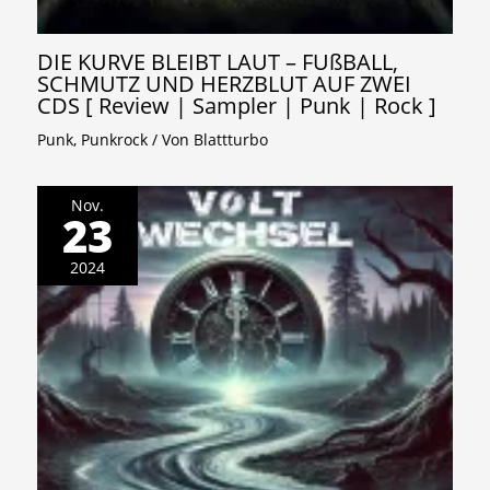
DIE KURVE BLEIBT LAUT – FUßBALL,
SCHMUTZ UND HERZBLUT AUF ZWEI
CDS [ Review | Sampler | Punk | Rock ]
Punk
,
Punkrock
/ Von
Blattturbo
Nov.
23
2024