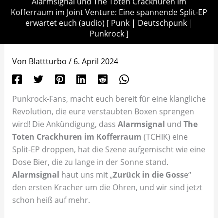
Alarmsignal und The Toten Crackhuren im
Kofferraum im Joint Venture: Eine spannende Split-EP
erwartet euch (audio) [ Punk | Deutschpunk |
Punkrock ]
Von
Blattturbo
/
6. April 2024
Punkrock-Fans, macht euch bereit für eine klangliche
Revolution, die eure verstaubten Boxen sprengen
wird! Die Ankündigung, dass
Alarmsignal
und
The
Toten Crackhuren im Kofferraum
(TCHIK) eine
Split-EP droppen, hat die Szene aufgemischt wie eine
Dose Bier, die zu lange in der Sonne stand.
Alarmsignal
haut uns mit „
Zurück in die Goss
e“
den ersten Kracher um die Ohren, und wir sind jetzt
schon heiß auf mehr.