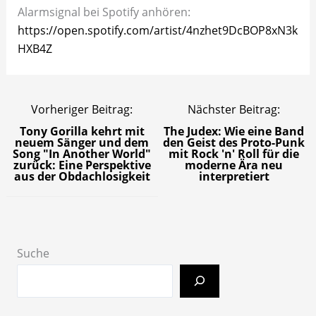
Alarmsignal bei Spotify anhören:
https://open.spotify.com/artist/4nzhet9DcBOP8xN3k
HXB4Z
Vorheriger Beitrag:
Nächster Beitrag:
Tony Gorilla kehrt mit
The Judex: Wie eine Band
neuem Sänger und dem
den Geist des Proto-Punk
Song "In Another World"
mit Rock 'n' Roll für die
zurück: Eine Perspektive
moderne Ära neu
aus der Obdachlosigkeit
interpretiert
Suche