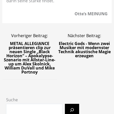
darin seine Stärke findet.
Otte’s MEINUNG
Vorheriger Beitrag:
Nächster Beitrag:
METAL ALLEGIANCE
Electric Gods - Wenn zwei
präsentieren clip zur
Musiker mit modernster
neuen Single „Black
Technik akustische Magie
Horizon“ – Apokalypse-
erzeugen
Szenario mit Allstar-Line-
up um Alex Skolnick,
William DuVall und Mike
Portnoy
Suche