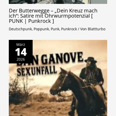
Der Butterwegge – „Dein Kreuz mach
ich“: Satire mit Ohrwurmpotenzial [
PUNK | Punkrock ]
Deutschpunk
,
Poppunk
,
Punk
,
Punkrock
/ Von
Blattturbo
März
14
2026