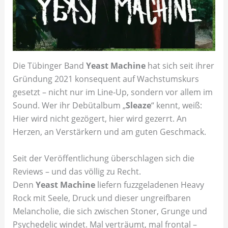
Die Tübinger Band
Yeast Machine
hat sich seit ihrer
Gründung 2021 konsequent auf Wachstumskurs
gesetzt – nicht nur im Line-Up, sondern vor allem im
Sound. Wer ihr Debütalbum „
Sleaze
“ kennt, weiß:
Hier wird nicht gezögert, hier wird gezerrt. An
Herzen, an Verstärkern und am guten Geschmack.
Seit der Veröffentlichung überschlagen sich die
Reviews – und das völlig zu Recht.
Denn
Yeast Machine
liefern fuzzgeladenen Heavy
Rock mit Seele, Druck und dieser ungreifbaren
Melancholie, die sich zwischen Stoner, Grunge und
Psychedelic windet. Mal verträumt, mal frontal –