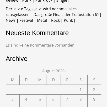
Review | Punk | Punkrock | Single ]
Der letzte Tag – Jetzt wird nochmal alles
rausgelassen – Das große Finale der Trafostation 61 [
News | Festival | Metal | Rock | Punk ]
Neueste Kommentare
Es sind keine Kommentare vorhanden.
Archive
August 2026
M
D
M
D
F
S
S
1
2
3
4
5
6
7
8
9