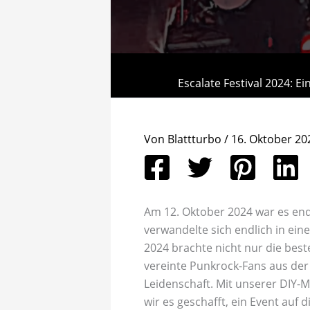
Escalate Festival 2024: Ei
Von
Blattturbo
/
16. Oktober 20
Am 12. Oktober 2024 war es endl
verwandelte sich endlich in ein
2024 brachte nicht nur die be
vereinte Punkrock-Fans aus der
Leidenschaft. Mit unserer DIY-M
wir es geschafft, ein Event auf d