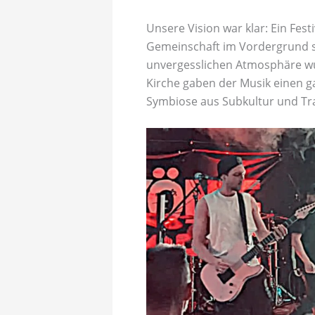
Unsere Vision war klar: Ein Fes
Gemeinschaft im Vordergrund st
unvergesslichen Atmosphäre wu
Kirche gaben der Musik einen g
Symbiose aus Subkultur und Trad