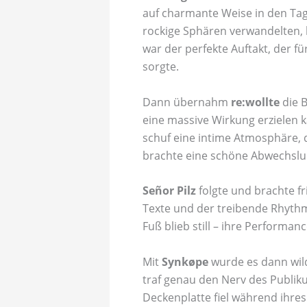
auf charmante Weise in den Tag f
rockige Sphären verwandelten, 
war der perfekte Auftakt, der f
sorgte.
Dann übernahm
re:wollte
die B
eine massive Wirkung erzielen 
schuf eine intime Atmosphäre, di
brachte eine schöne Abwechslun
Señor Pilz
folgte und brachte fr
Texte und der treibende Rhyth
Fuß blieb still – ihre Performan
Mit
Synkøpe
wurde es dann wil
traf genau den Nerv des Publiku
Deckenplatte fiel während ihres 