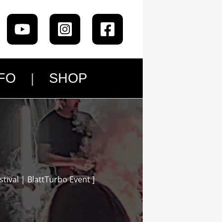
FO
SHOP
stival | BlattTurbo Event ]