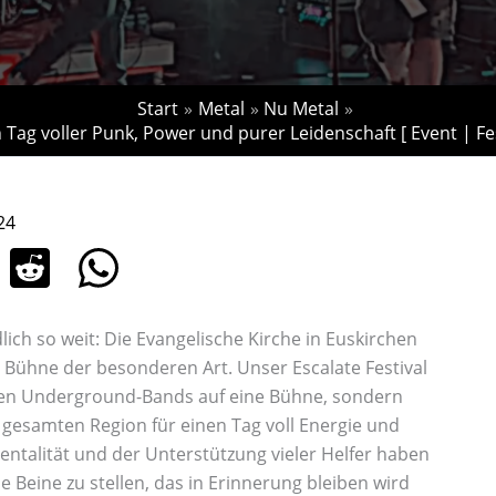
Start
Metal
Nu Metal
n Tag voller Punk, Power und purer Leidenschaft [ Event | Fe
24
ich so weit: Die Evangelische Kirche in Euskirchen
e Bühne der besonderen Art. Unser Escalate Festival
sten Underground-Bands auf eine Bühne, sondern
 gesamten Region für einen Tag voll Energie und
entalität und der Unterstützung vieler Helfer haben
ie Beine zu stellen, das in Erinnerung bleiben wird