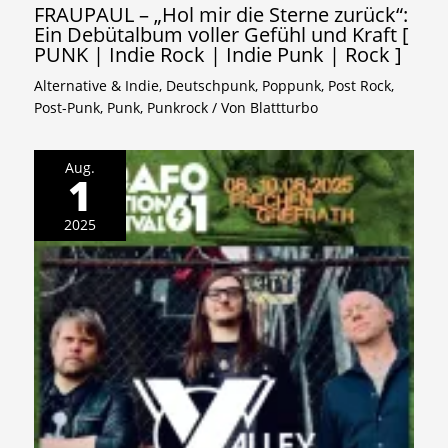
FRAUPAUL – „Hol mir die Sterne zurück“:
Ein Debütalbum voller Gefühl und Kraft [
PUNK | Indie Rock | Indie Punk | Rock ]
Alternative & Indie
,
Deutschpunk
,
Poppunk
,
Post Rock
,
Post-Punk
,
Punk
,
Punkrock
/ Von
Blattturbo
Aug.
1
2025