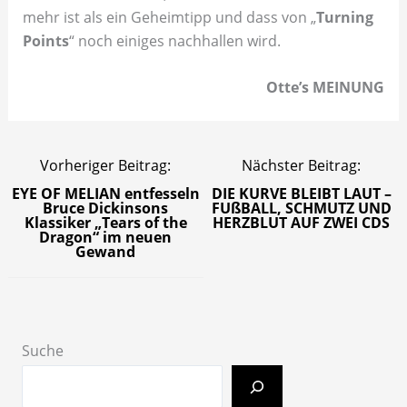
mehr ist als ein Geheimtipp und dass von „
Turning
Points
“ noch einiges nachhallen wird.
Otte’s MEINUNG
Vorheriger Beitrag:
Nächster Beitrag:
EYE OF MELIAN entfesseln
DIE KURVE BLEIBT LAUT –
Bruce Dickinsons
FUßBALL, SCHMUTZ UND
Klassiker „Tears of the
HERZBLUT AUF ZWEI CDS
Dragon“ im neuen
Gewand
Suche