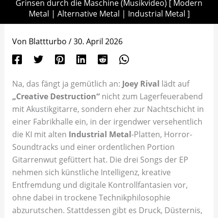
Grinsen durch die Maschine (Musikvideo) [ Modern
Metal | Alternative Metal | Industrial Metal ]
Von
Blattturbo
/
30. April 2026
Na, das fängt ja gemütlich an:
Joey Rival
lädt auf
„Creative Destruction“
nicht zum Lagerfeuerabend
mit Akustikgitarre, sondern eher zur Nachtschicht in
einer Fabrikhalle ein, in der irgendwer versehentlich
die KI mit alten
Industrial Metal
-Platten, Horror-
Soundtracks und einer ordentlichen Portion
Gitarrenwut gefüttert hat. Die drei Songs der EP
nehmen sich künstliche Intelligenz, kreative
Entfremdung und digitale Kontrollfantasien vor,
ohne dabei in trockene Technikphilosophie
abzurutschen. Stattdessen gibt es Druck, Düsternis,