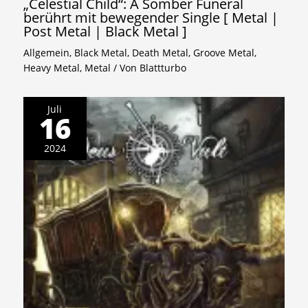
„Celestial Child“: A Somber Funeral
berührt mit bewegender Single [ Metal |
Post Metal | Black Metal ]
Allgemein
,
Black Metal
,
Death Metal
,
Groove Metal
,
Heavy Metal
,
Metal
/ Von
Blattturbo
Juli
16
2024