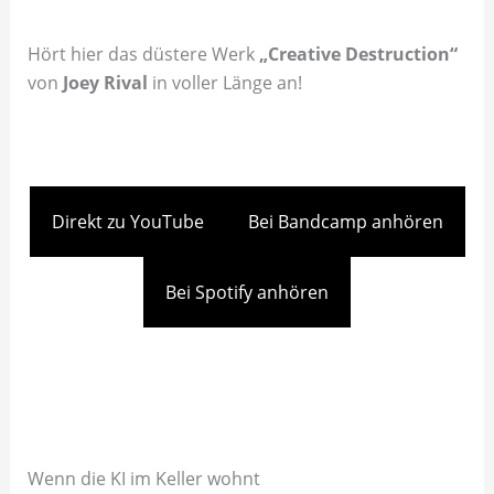
Hört hier das düstere Werk
„Creative Destruction“
von
Joey Rival
in voller Länge an!
Direkt zu YouTube
Bei Bandcamp anhören
Bei Spotify anhören
Wenn die KI im Keller wohnt